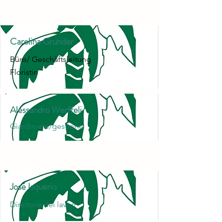
Carolina Grunder
Büro/ Geschäftsleitung
Floristin
Alessandro Werffeli
Giardiniere/gestione
José Isquerio
Direttore dei lavori