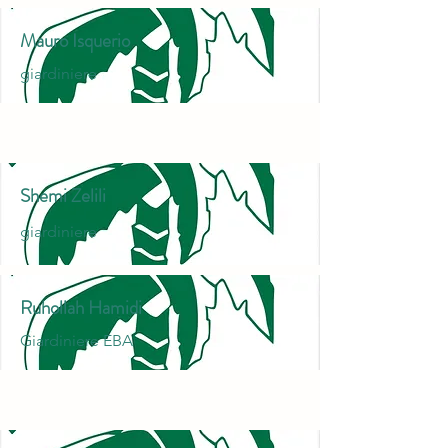
Mauro Isquerio
giardiniere
Shemi Zelili
giardiniere
Ruhollah Hamidi
Giardiniere EBA