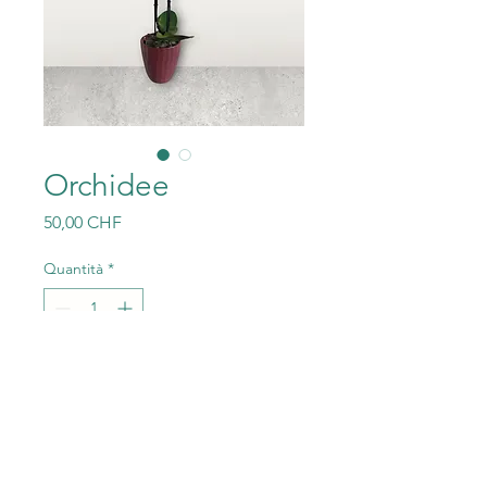
Orchidee
Prezzo
50,00 CHF
Quantità
*
Aggiungi al carrello
Schöne Orchidee mit
Übertopf