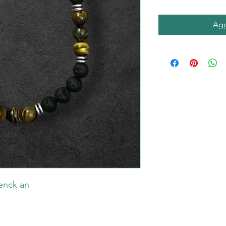
Agg
lenck an