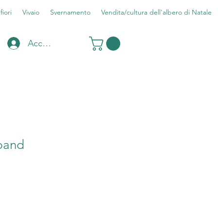
iori
Vivaio
Svernamento
Vendita/cultura dell'albero di Natale
Accedi
band